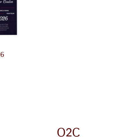
26
O2C